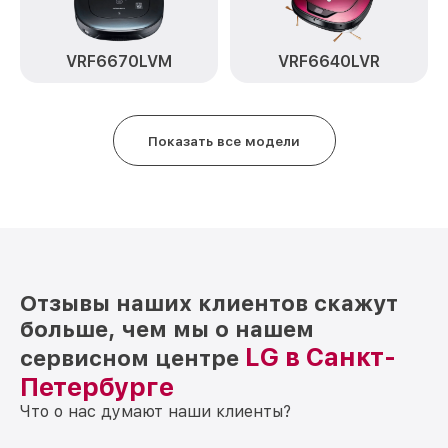
Замена платы управления VR5904KL LG
от 1600₽
VRF6670LVM
VRF6640LVR
Замена шлангов, щёток VR5904KL LG
от 200₽
Ремонт электрических цепей VR5904KL
от 400₽
LG
Показать все модели
Отзывы наших клиентов скажут
больше, чем мы о нашем
LG в Санкт-
сервисном центре
Петербурге
Что о нас думают наши клиенты?