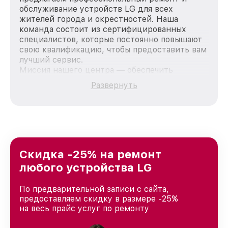
обслуживание устройств LG для всех
жителей города и окрестностей. Наша
команда состоит из сертифицированных
специалистов, которые постоянно повышают
свою квалификацию, чтобы предоставить вам
лучший сервис.
Миссия нашего центра — обеспечить
качественный и доступный ремонт для
Развернуть
каждого пользователя продукции LG, вне
зависимости от сложности поломки. Мы
стремимся к тому, чтобы каждый клиент был
удовлетворен скоростью и качеством
предоставляемых услуг. Наша цель — стать
лучшим сервисным центром LG в городе
Санкт-Петербурге, постоянно повышая
Скидка -25% на ремонт
уровень доверия и лояльности наших
любого устройства LG
клиентов.
По предварительной записи с сайта,
предоставляем скидку в размере -25%
на весь прайс услуг по ремонту