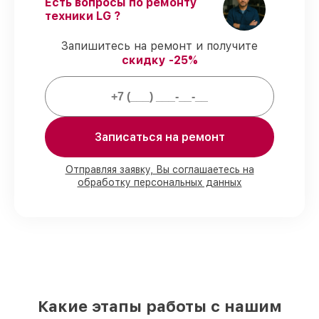
Есть вопросы по ремонту
Выполнение работ вовремя
–
техники LG ?
гарантируем завершение работ без
задержек.
Запишитесь на ремонт и получите
Подтвержденная гарантия
– все
скидку -25%
работы по сервису проводятся с
официальной гарантией.
Мы гарантируем:
Записаться на ремонт
80%
работ с возможностью наблюдения
90%
комплектующих для роботов-
Отправляя заявку, Вы соглашаетесь на
обработку персональных данных
пылесосов на складе или быстро
поставляются
Подбор оригинальных комплектующих
и надежных реплик с возможностью
выбрать
– под любые финансовые
возможности
85%
работ за 1–2 часа, при немедленном
начале работ
Какие этапы работы с нашим