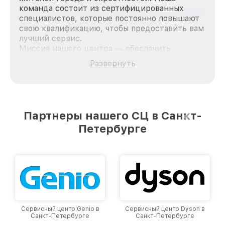
команда состоит из сертифицированных
специалистов, которые постоянно повышают
свою квалификацию, чтобы предоставить вам
лучший сервис.
Миссия нашего центра — обеспечить
качественный и доступный ремонт для
Развернуть
каждого пользователя продукции LG, вне
зависимости от сложности поломки. Мы
стремимся к тому, чтобы каждый клиент был
удовлетворен скоростью и качеством
предоставляемых услуг. Наша цель — стать
Партнеры нашего СЦ в Санкт-
лучшим сервисным центром LG в городе
Петербурге
Санкт-Петербурге, постоянно повышая
уровень доверия и лояльности наших
клиентов.
Сервисный центр Genio в
Сервисный центр Dyson в
Санкт-Петербурге
Санкт-Петербурге