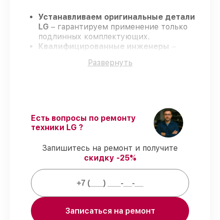
Устанавливаем оригинальные детали
LG
– гарантируем применение только
подлинных комплектующих.
Квалифицированные инженеры
–
проходят постоянное обучение, что
Развернуть
обеспечивает надёжную работу
устройства после ремонта.
Соблюдаем сроки ремонта
– ремонт
робота-пылесоса LG VR6270LVM в
оговоренные сроки.
Поддержка после ремонта
– все
Есть вопросы по ремонту
ремонтные услуги и комплектующие
техники LG ?
защищены официальной гарантией LG.
Запишитесь на ремонт и получите
скидку -25%
Мы гарантируем:
80%
заказов закрываем в присутствии
клиента
90%
комплектующих LG есть в наличии
Записаться на ремонт