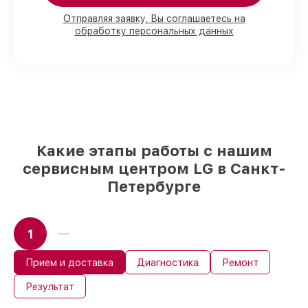
в мастерской или на складе в Санкт-
Петербурге, остальные поступают
Отправляя заявку, Вы соглашаетесь на
оперативно
обработку персональных данных
Оригинальные комплектующие LG и
качественные аналоги
– под любые
запросы
85%
работ занимают до 2 часов, при
незамедлительном начале работ
Какие этапы работы с нашим
сервисным центром LG в Санкт-
Петербурге
1
Прием и доставка
Диагностика
Ремонт
Результат