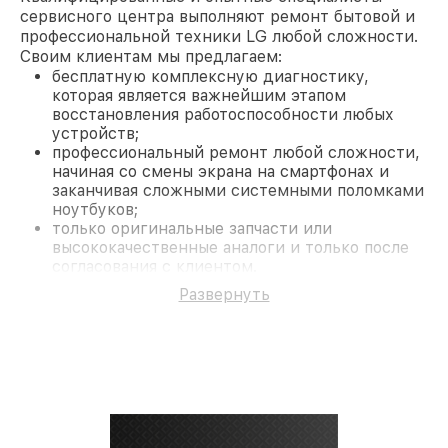
сервисного центра выполняют ремонт бытовой и
профессиональной техники LG любой сложности.
Своим клиентам мы предлагаем:
бесплатную комплексную диагностику,
которая является важнейшим этапом
восстановления работоспособности любых
устройств;
профессиональный ремонт любой сложности,
начиная со смены экрана на смартфонах и
заканчивая сложными системными поломками
ноутбуков;
только оригинальные запчасти или
высококачественные аналоги и только после
согласования с клиентом.
На все работы и замененные комплектующие
Развернуть
предоставляется длительная гарантия. В случае
поломки по условиям гарантии, мы бесплатно
исправим ситуацию.
Наши преимущества
Преимуществами нашего сервисного центра LG в
Санкт-Петербурге являются:
лучшие специалисты с многолетним опытом и
безупречной репутацией;