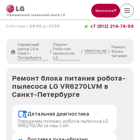
Записаться
Официальный сервисный центр LG
+7 (812) 214-74-99
Работаем с
09:00
до
21:00
Сервисный
Ремонт
Ремонт
центр LG в
Роботов-
VR6270LVM
/
/
/
блока
Санкт-
пылесосов
питания
Петербурге
LG
Ремонт блока питания робота-
пылесоса LG VR6270LVM в
Санкт-Петербурге
Детальная диагностика
Определим поломку робота-пылесоса LG
VR6270LVM за наш счёт.
Доставка туда-обратно