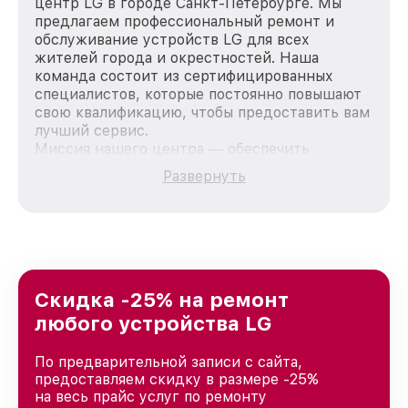
центр LG в городе Санкт-Петербурге. Мы
предлагаем профессиональный ремонт и
обслуживание устройств LG для всех
жителей города и окрестностей. Наша
команда состоит из сертифицированных
специалистов, которые постоянно повышают
свою квалификацию, чтобы предоставить вам
лучший сервис.
Миссия нашего центра — обеспечить
качественный и доступный ремонт для
Развернуть
каждого пользователя продукции LG, вне
зависимости от сложности поломки. Мы
стремимся к тому, чтобы каждый клиент был
удовлетворен скоростью и качеством
предоставляемых услуг. Наша цель — стать
лучшим сервисным центром LG в городе
Санкт-Петербурге, постоянно повышая
Скидка -25% на ремонт
уровень доверия и лояльности наших
любого устройства LG
клиентов.
По предварительной записи с сайта,
предоставляем скидку в размере -25%
на весь прайс услуг по ремонту