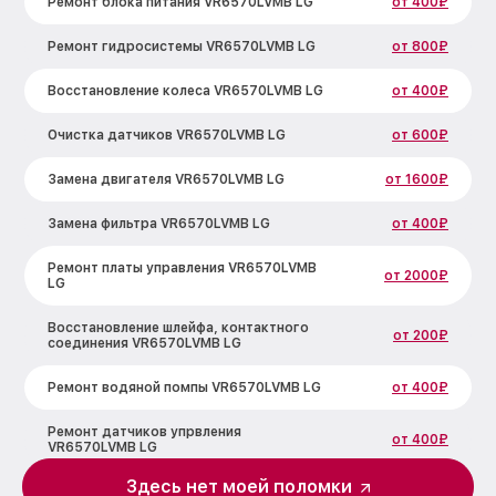
Ремонт блока питания VR6570LVMB LG
от 400₽
Ремонт гидросистемы VR6570LVMB LG
от 800₽
Восстановление колеса VR6570LVMB LG
от 400₽
Очистка датчиков VR6570LVMB LG
от 600₽
Замена двигателя VR6570LVMB LG
от 1600₽
Замена фильтра VR6570LVMB LG
от 400₽
Ремонт платы управления VR6570LVMB
от 2000₽
LG
Восстановление шлейфа, контактного
от 200₽
соединения VR6570LVMB LG
Ремонт водяной помпы VR6570LVMB LG
от 400₽
Ремонт датчиков упрвления
от 400₽
VR6570LVMB LG
Здесь нет моей поломки
Ремонт зарядной станции VR6570LVMB