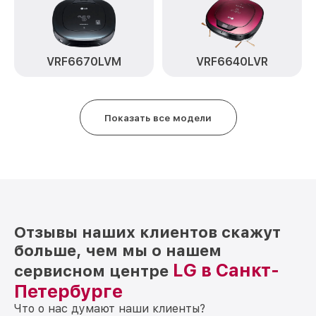
Замена датчиков управления, высоты,
от 1200₽
движения VR6570LVMB LG
Замена колеса управления VR6570LVMB
от 1700₽
LG
VRF6670LVM
VRF6640LVR
Замена платы управления VR6570LVMB
от 1600₽
LG
Показать все модели
Замена шлангов, щёток VR6570LVMB LG
от 200₽
Ремонт электрических цепей
от 400₽
VR6570LVMB LG
Отзывы наших клиентов скажут
больше, чем мы о нашем
LG в Санкт-
сервисном центре
Петербурге
Что о нас думают наши клиенты?