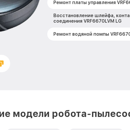
Ремонт платы управления VRF
Восстановление шлейфа, конта
соединения VRF6670LVM LG
Ремонт водяной помпы VRF667
Ремонт датчиков упрвления VR
Ремонт зарядной станции VRF
Калибровка VRF6670LVM LG
Ремонт двигателя VRF6670LVM
Комплексная чистка VRF6670L
ие модели робота-пылесо
Ремонт материнской платы VR
Профилактическая чистка VRF