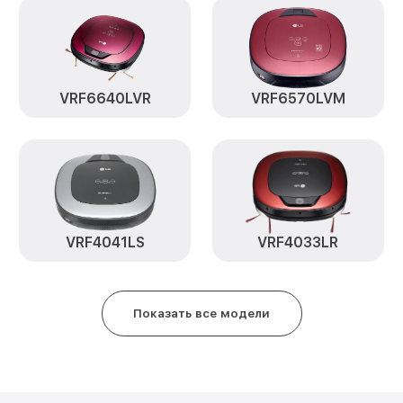
Замена материнской платы VR
Прошивка VRF6670LVM LG
VRF6640LVR
VRF6570LVM
Ремонт цепи питания VRF6670L
Замена аккумулятора VRF6670
Замена датчиков управления, в
движения VRF6670LVM LG
VRF4041LS
VRF4033LR
Замена колеса управления VRF
Замена платы управления VRF6
Показать все модели
Замена шлангов, щёток VRF667
Ремонт электрических цепей 