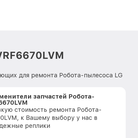
 VRF6670LVM
ующих для ремонта Робота-пылесоса LG
менители запчастей Робота-
F6670LVM
зкую стоимость ремонта Робота-
0LVM, к Вашему выбору у нас в
адежные реплики