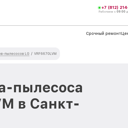
+7 (812) 21
Работаем с
09:00
Срочный ремонт
Це
ов-пылесосов LG
/
VRF6670LVM
а-пылесоса
M в Санкт-