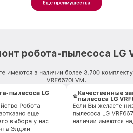
Еще преимущества
монт робота-пылесоса LG
ге имеются в наличии более 3.700 комплект
VRF6670LVM.
та-пылесоса LG
Качественные за
пылесоса LG VR
ойство Робота-
Если Вы желаете ни
зотказно еще
пылесоса LG VRF667
го выбора у нас
наличии имеются н
онта Элджи