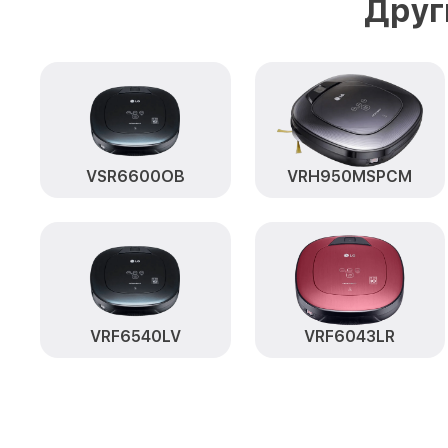
Друг
VSR6600OB
VRH950MSPCM
VRF6540LV
VRF6043LR