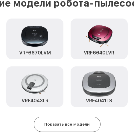
ие модели робота-пылесо
Профилактическая чистка VRF6
Замена материнской платы VR
Прошивка VRF6670LVT LG
VRF6670LVM
VRF6640LVR
Ремонт цепи питания VRF6670L
Замена аккумулятора VRF6670L
Замена датчиков управления, в
движения VRF6670LVT LG
Замена колеса управления VRF
VRF4043LR
VRF4041LS
Замена платы управления VRF6
Показать все модели
Замена шлангов, щёток VRF667