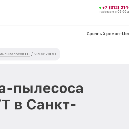
+7 (812) 21
Работаем с
09:00
Срочный ремонт
Це
ов-пылесосов LG
/
VRF6670LVT
а-пылесоса
T в Санкт-