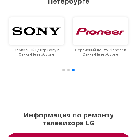
Петербурге
Санкт-Петербурге, постоянно повышая
уровень доверия и лояльности наших
клиентов.
Сервисный центр Sony в
Сервисный центр Pioneer в
Санкт-Петербурге
Санкт-Петербурге
Информация по ремонту
телевизора LG