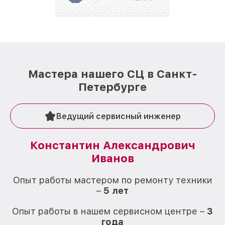
стараемся каждый день делать наш сервис еще
лучше!
Мастера нашего СЦ в Санкт-
Петербурге
Ведущий сервисный инженер
Константин Александрович
Иванов
О
Опыт работы мастером по ремонту техники
–
5 лет
О
Опыт работы в нашем сервисном центре –
3
года