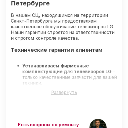
Петербурге
В нашем СЦ, находящимся на территории
Санкт-Петербурга мы предоставляем
качественное обслуживание телевизоров LG.
Наши гарантии строятся на ответственности
и строгом контроле качества.
Технические гарантии клиентам
Устанавливаем фирменные
комплектующие для телевизоров LG
–
только качественные запчасти для вашей
техники.
Опытные инженеры
– проходят строгий
Развернуть
отбор, что гарантирует высокий уровень
сервиса.
Соблюдаем сроки
– ремонт
телевизоров LG в оговоренные сроки.
Поддержка после ремонта
– на все
услуги и детали для телевизоров LG
Есть вопросы по ремонту