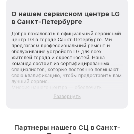
О нашем сервисном центре LG
в Санкт-Петербурге
Добро пожаловать в официальный сервисный
центр LG в городе Санкт-Петербурге. Мы
предлагаем профессиональный ремонт и
обслуживание устройств LG для всех
жителей города и окрестностей. Наша
команда состоит из сертифицированных
специалистов, которые постоянно повышают
свою квалификацию, чтобы предоставить вам
лучший сервис.
Миссия нашего центра — обеспечить
качественный и доступный ремонт для
Развернуть
каждого пользователя продукции LG, вне
зависимости от сложности поломки. Мы
стремимся к тому, чтобы каждый клиент был
удовлетворен скоростью и качеством
предоставляемых услуг. Наша цель — стать
Партнеры нашего СЦ в Санкт-
лучшим сервисным центром LG в городе